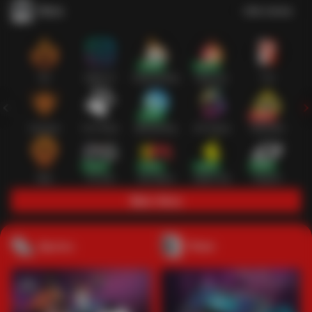
Slots
Lihat semua
Hot
IDNSLOT
PragmaticPlay
Habanero
TTG
Exclusive
Fat Panda
Microgaming
5G Games
Askmeslot
New
PG Soft
Slot Mania
Nolimit City
Playtech
Main Slots
Sports+
Poker