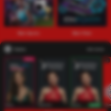
1
2
3
4
5
6
7
8
9
10
11
12
13
14
15
Main Sports+
Main Poker
Casino
Lihat semua
53
201
267
53
IDNLIVE
PragmaticPlay
Evolution
IDNLI